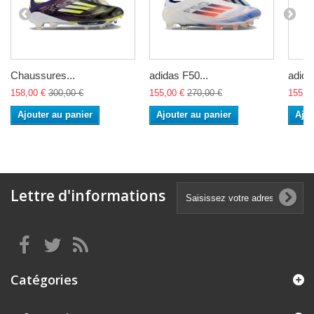
Chaussures...
adidas F50...
adida
158,00 €
300,00 €
155,00 €
270,00 €
155,0
Ajouter au panier
Ajouter au panier
Ajou
Lettre d'informations
Catégories