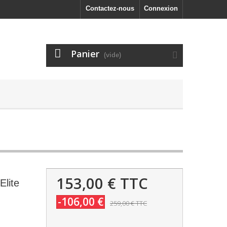
Contactez-nous
Connexion
Panier
(vide)
153,00 €
TTC
Elite
-106,00 €
259,00 €
TTC