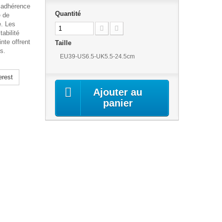
e adhérence
Quantité
e de
e. Les
abilité
nte offrent
Taille
s.
EU39-US6.5-UK5.5-24.5cm
erest
Ajouter au
panier