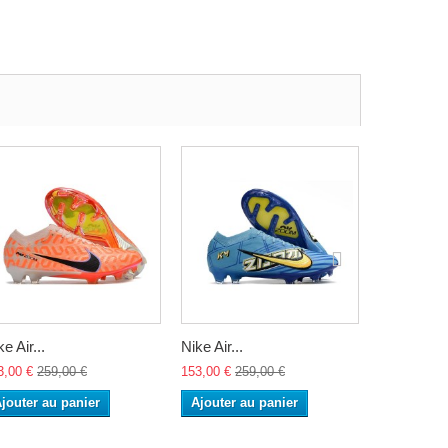
e Air...
Nike Air...
Nike Air...
3,00 €
259,00 €
153,00 €
259,00 €
153,00 €
25
jouter au panier
Ajouter au panier
Ajouter a