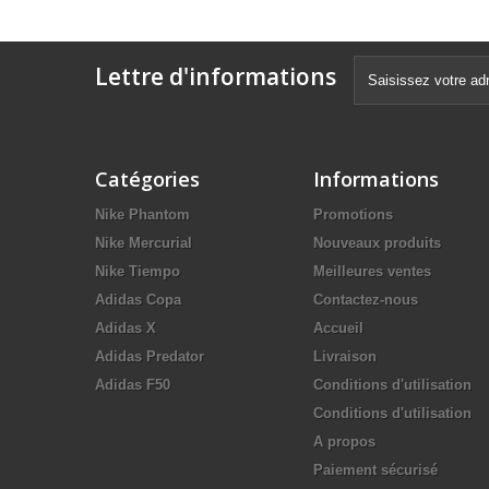
Lettre d'informations
Catégories
Informations
Nike Phantom
Promotions
Nike Mercurial
Nouveaux produits
Nike Tiempo
Meilleures ventes
Adidas Copa
Contactez-nous
Adidas X
Accueil
Adidas Predator
Livraison
Adidas F50
Conditions d'utilisation
Conditions d'utilisation
A propos
Paiement sécurisé